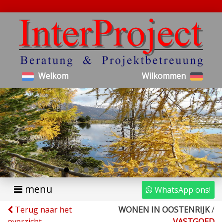
Welkom
Wilkommen
menu
WhatsApp ons!
Terug naar het
WONEN IN OOSTENRIJK
/
overzicht
VASTGOED