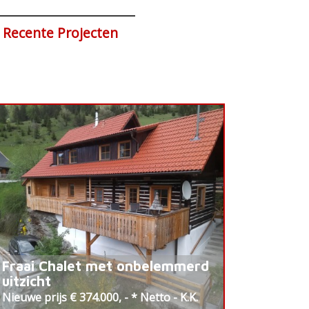
Recente Projecten
Fraai Chalet met onbelemmerd
uitzicht
Nieuwe prijs € 374.000, - * Netto - K.K.