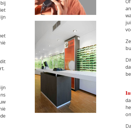
Of
bij
an
iet
wa
ijn
ju
vo
het
Ze
hië
bu
Di
dit
da
t.
be
ijn
In
ens
da
 uw
he
hië
on
de
Da