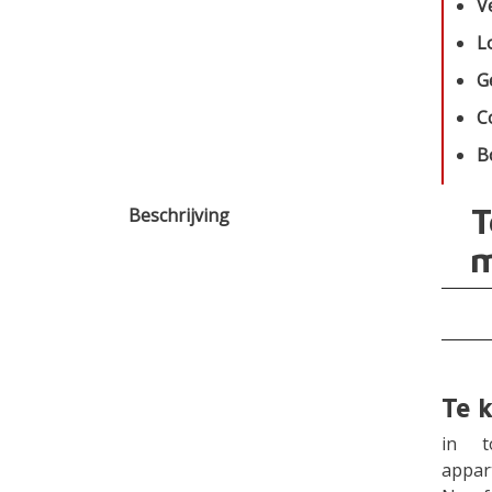
V
L
G
C
B
T
Beschrijving
m
Te 
in t
appar