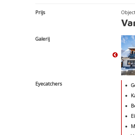
Prijs
Objec
Va
Galerij
Eyecatchers
G
K
B
E
M