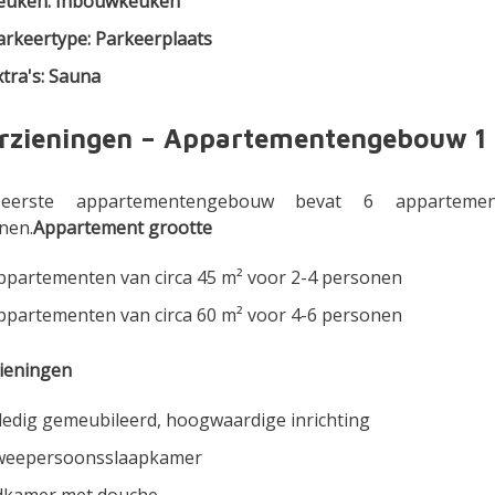
euken: Inbouwkeuken
arkeertype: Parkeerplaats
xtra's: Sauna
rzieningen – Appartementengebouw 1
eerste appartementengebouw bevat 6 appartemen
nen.
Appartement grootte
ppartementen van circa 45 m² voor 2-4 personen
ppartementen van circa 60 m² voor 4-6 personen
ieningen
ledig gemeubileerd, hoogwaardige inrichting
tweepersoonsslaapkamer
dkamer met douche