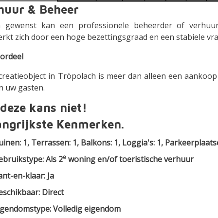
huur & Beheer
n gewenst kan een professionele beheerder of verhuu
rkt zich door een hoge bezettingsgraad en een stabiele vraa
ordeel
ecreatieobject in Tröpolach is meer dan alleen een aankoop
n uw gasten.
 deze kans niet!
angrijkste Kenmerken.
uinen: 1, Terrassen: 1, Balkons: 1, Loggia's: 1, Parkeerplaats
e
ebruikstype: Als 2
woning en/of toeristische verhuur
ant-en-klaar: Ja
eschikbaar: Direct
igendomstype: Volledig eigendom