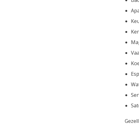
Apa
Ke
Ker
Ma
Va
Koe
Esp
Wa
Ser
Sat
Gezell