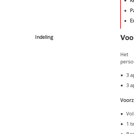
K
P
E
Voo
Indeling
Het 
perso
3 a
3 a
Voorz
Vol
1 
Ba