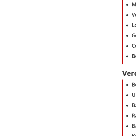
M
V
L
G
C
B
Ver
B
U
B
R
B