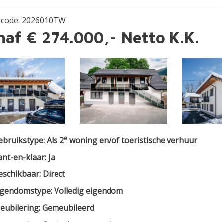
tcode: 2026010TW
naf € 274.000,- Netto K.K.
e
ebruikstype: Als 2
woning en/of toeristische verhuur
ant-en-klaar: Ja
eschikbaar: Direct
igendomstype: Volledig eigendom
eubilering: Gemeubileerd