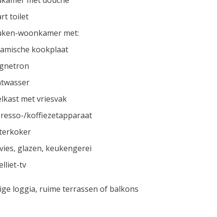
rt toilet
uken-woonkamer met:
amische kookplaat
gnetron
atwasser
lkast met vriesvak
resso-/koffiezetapparaat
terkoker
vies, glazen, keukengerei
elliet-tv
ige loggia, ruime terrassen of balkons