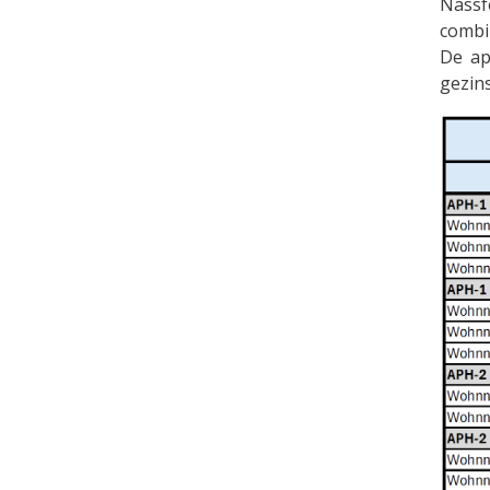
Nassf
combi
De ap
gezin