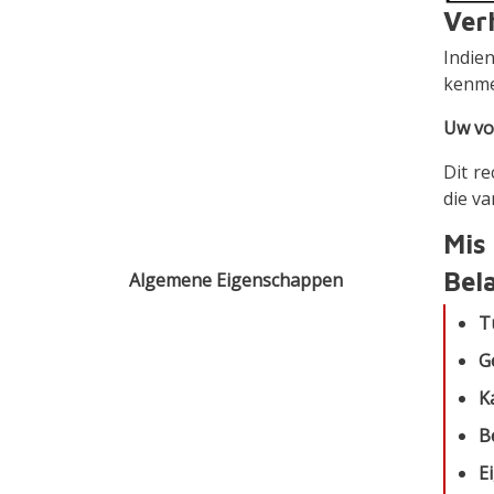
Ver
Indie
kenme
Uw vo
Dit r
die va
Mis
Bel
Algemene Eigenschappen
T
G
K
B
E