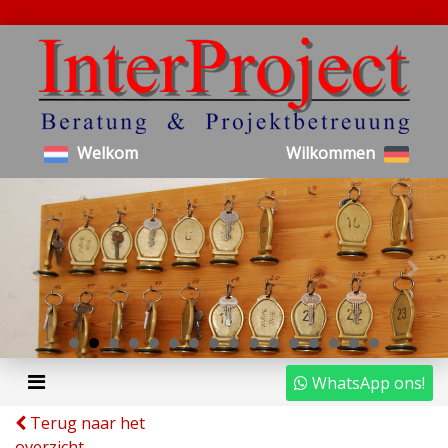
Welkom
Wilkommen
WhatsApp ons!
Terug naar het
overzicht