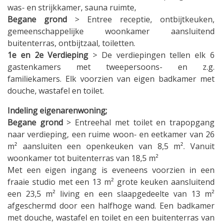
was- en strijkkamer, sauna ruimte,
Begane grond
> Entree receptie, ontbijtkeuken,
gemeenschappelijke woonkamer aansluitend
buitenterras, ontbijtzaal, toiletten.
1e en 2e Verdieping
> De verdiepingen tellen elk 6
gastenkamers met tweepersoons- en z.g.
familiekamers. Elk voorzien van eigen badkamer met
douche, wastafel en toilet.
Indeling eigenarenwoning;
Begane grond
> Entreehal met toilet en trapopgang
naar verdieping, een ruime woon- en eetkamer van 26
m² aansluiten een openkeuken van 8,5 m². Vanuit
woonkamer tot buitenterras van 18,5 m²
Met een eigen ingang is eveneens voorzien in een
fraaie studio met een 13 m² grote keuken aansluitend
een 23,5 m² living en een slaapgedeelte van 13 m²
afgeschermd door een halfhoge wand. Een badkamer
met douche, wastafel en toilet en een buitenterras van