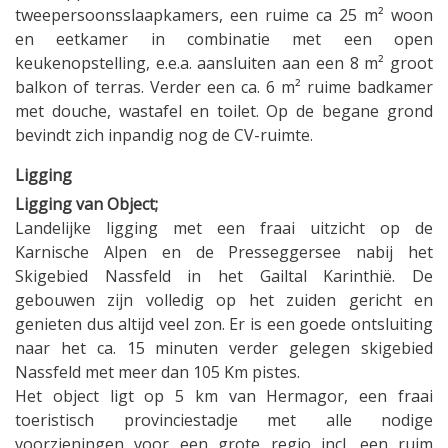
tweepersoonsslaapkamers, een ruime ca 25 m² woon
en eetkamer in combinatie met een open
keukenopstelling, e.e.a. aansluiten aan een 8 m² groot
balkon of terras. Verder een ca. 6 m² ruime badkamer
met douche, wastafel en toilet. Op de begane grond
bevindt zich inpandig nog de CV-ruimte.
Ligging
Ligging van Object;
Landelijke ligging met een fraai uitzicht op de
Karnische Alpen en de Presseggersee nabij het
Skigebied Nassfeld in het Gailtal Karinthië. De
gebouwen zijn volledig op het zuiden gericht en
genieten dus altijd veel zon. Er is een goede ontsluiting
naar het ca. 15 minuten verder gelegen skigebied
Nassfeld met meer dan 105 Km pistes.
Het object ligt op 5 km van Hermagor, een fraai
toeristisch provinciestadje met alle nodige
voorzieningen voor een grote regio incl. een ruim